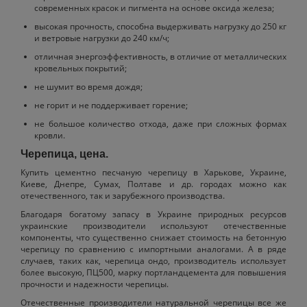
современных красок и пигмента на основе оксида железа;
высокая прочность, способна выдерживать нагрузку до 250 кг
и ветровые нагрузки до 240 км/ч;
отличная энергоэффективность, в отличие от металлических
кровельных покрытий;
не шумит во время дождя;
не горит и не поддерживает горение;
не большое количество отхода, даже при сложных формах
кровли.
Черепица, цена.
Купить цементно песчаную черепицу в Харькове, Украине,
Киеве, Днепре, Сумах, Полтаве и др. городах можно как
отечественного, так и зарубежного производства.
Благодаря богатому запасу в Украине природных ресурсов
украинские производители используют отечественные
компоненты, что существенно снижает стоимость на бетонную
черепицу по сравнению с импортными аналогами. А в ряде
случаев, таких как, черепица ондо, производитель использует
более высокую, ПЦ500, марку портландцемента для повышения
прочности и надежности черепицы.
Отечественные производители натуральной черепицы все же