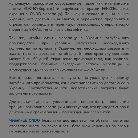
используют импортное оборудование, такое как, итальянские
линии VORTEX(Вортекс) и зарубежные краски FENZI(Бельгия,
окрашена ONDO черепица). Так как, к сожалению, на рынке
Украине нет достойных аналогов, а украинские предприятия
стремятся производить черепицу, превосходящую европейскую
(черепица BRAAS, Terran, Leier, Euronit и т.д.).
Так же, чтобы купить черепицу в Украине зарубежного
производства, при условии отсутствия необходимого
количества материала в Украине, ее необходимо заказать и
ждать, пока ее доставят на объект. В некоторых случаях срок
может быть 60 дней. Украинские производители, как правило,
поддерживают большие складские запасы черепицы и
аксессуаров, срок поставки сокращается до 3-7 дней.
Важно еще понимать, что купить натуральную черепицу
зарубежного производства, означает заплатить за доставку ее в
Украину. Соответственно эти логистические затраты будут
заложены в стоимость.
Длительная дорога увеличивает вероятность появления
трещин, расколов черепицы и аксессуаров, что приведет снова к
длительным срокам замены поврежденных элементов.
безплатно доставляется на объект, при этом
Черепица ONDO
ответственность за сохранность бетонной черепицы во время
перевозки несет производитель.