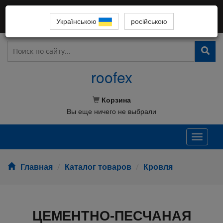
ВСІ СПІВРОБІТНИКИ У ЛАВАХ ЗСУ! СЛАВА УКРАЇНІ!
UA
099-066-36-38
Українською
російською
roofex
Корзина
Вы еще ничего не выбрали
Toggle
naviga
Главная
Каталог товаров
Кровля
ЦЕМЕНТНО-ПЕСЧАНАЯ