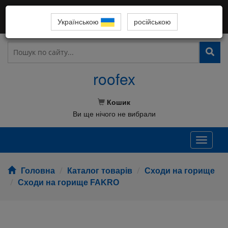
ВСІ СПІВРОБІТНИКИ У ЛАВАХ ЗСУ! СЛАВА УКРАЇНІ!
RU
099-066-36-38
Українською
російською
roofex
Кошик
Ви ще нічого не вибрали
Toggle
naviga
Головна
Каталог товарів
Сходи на горище
Сходи на горище FAKRO