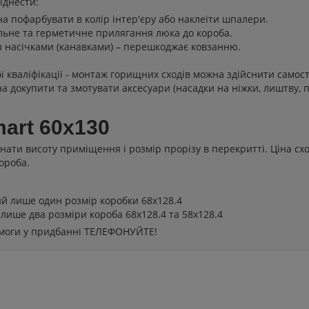
іднести:
жна пофарбувати в колір інтер'єру або наклеїти шпалери.
льне та герметичне прилягання люка до короба.
 з насічками (канавками) – перешкоджає ковзанню.
ї кваліфікації - монтаж горищних сходів можна здійснити самост
на докупити та змотувати аксесуари (насадки на ніжки, лиштву, 
art 60x130
ати висоту приміщення і розмір прорізу в перекритті. Ціна схо
ороба.
й лише один розмір коробки 68x128.4
лише два розміри короба 68x128.4 та 58x128.4
помоги у придбанні ТЕЛЕФОНУЙТЕ!