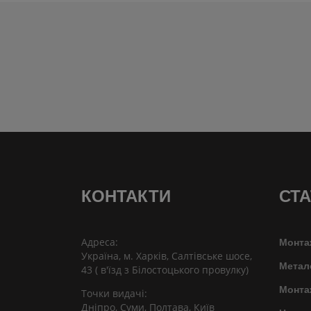
КОНТАКТИ
СТА
Адреса:
Монта
Україна, м. Харків, Салтівське шосе,
Метал
43 ( в'їзд з Білостоцького провулку)
Монта
Точки видачі:
Дніпро, Суми, Полтава, Київ