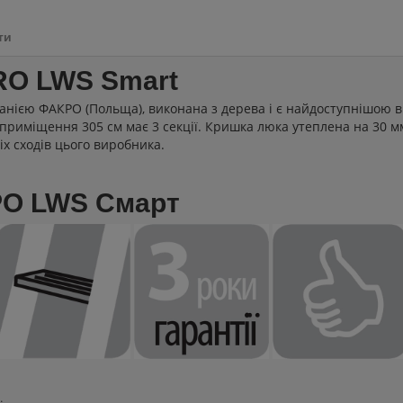
ти
RO LWS Smart
анією ФАКРО (Польща), виконана з дерева і є найдоступнішою в 
приміщення 305 см має 3 секції. Кришка люка утеплена на 30 мм,
х сходів цього виробника.
РО LWS Смарт