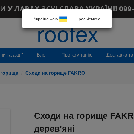
 У ЛАВАХ ЗСУ! СЛАВА УКРАЇНІ! 099-
Українською
roofex
російською
и та акції
Блог
Про компанію
Доставка та
 горище
Сходи на горище FAKRO
Сходи на горище FAKR
дерев'яні