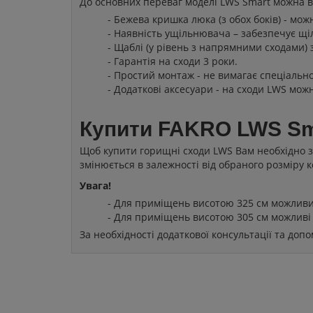
До основних переваг моделі LWS Smart можна в
- Бежева кришка люка (з обох боків) - мо
- Наявність ущільнювача – забезпечує щі
- Щаблі (у рівень з напрямними сходами)
- Гарантія на сходи 3 роки.
- Простий монтаж - не вимагає спеціально
- Додаткові аксесуари - на сходи LWS мож
Купити FAKRO LWS Sm
Щоб купити горищні сходи LWS Вам необхідно зн
змінюється в залежності від обраного розміру к
Увага!
- Для приміщень висотою 325 см можливи
- Для приміщень висотою 305 см можливі 
За необхідності додаткової консультації та до