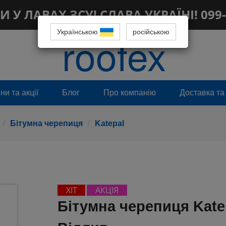
 У ЛАВАХ ЗСУ! СЛАВА УКРАЇНІ! 099-
Українською
roofex
російською
и та акції
Блог
Про компанію
Доставка та
Бітумна черепиця
Katepal
ХІТ
АКЦІЯ
Бітумна черепиця Kate