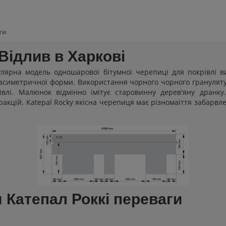
ти
Відлив в Харкові
лярна модель одношарової бітумної черепиці для покрівлі в
і асиметричної форми. Використання чорного чорного грануляту 
влі. Малюнок відмінно імітує старовинну дерев'яну дранку
ракцій. Katepal Rocky якісна черепиця має різномаїття забарв
Катепал Роккі переваги