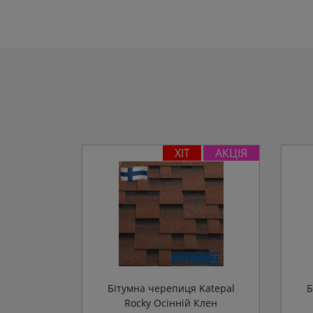
ХІТ
АКЦІЯ
Бітумна черепиця Katepal
Б
Rocky Осінній Клен