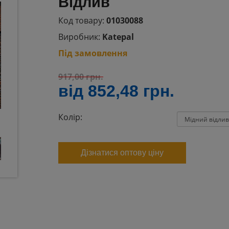
Відлив
Код товару:
01030088
Виробник:
Katepal
Під замовлення
917,00
грн.
від
852,48
грн.
Колір:
Дізнатися оптову ціну