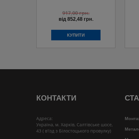
917,00
грн.
від 852,48 грн.
КОНТАКТИ
СТА
Адреса:
Монта
Україна, м. Харків, Салтівське шосе,
Метал
43 ( в'їзд з Білостоцького провулку)