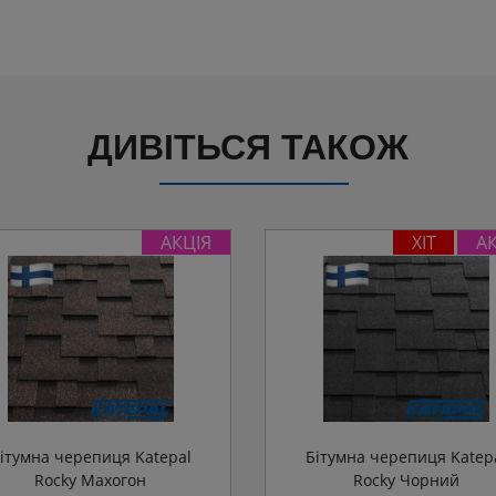
ДИВІТЬСЯ ТАКОЖ
АКЦІЯ
ХІТ
А
ітумна черепиця Katepal
Бітумна черепиця Katep
Rocky Махогон
Rocky Чорний