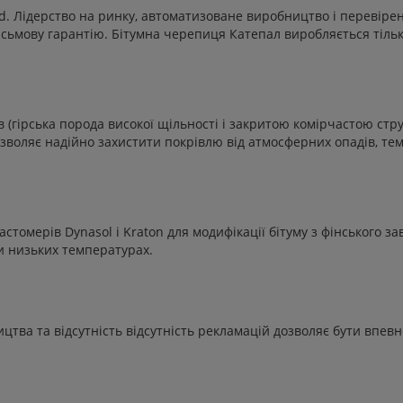
land. Лідерство на ринку, автоматизоване виробництво і перевір
исьмову гарантію. Бітумна черепиця Катепал виробляється тільк
в (гірська порода високої щільності і закритою комірчастою ст
озволяє надійно захистити покрівлю від атмосферних опадів, тем
астомерів Dynasol і Kraton для модифікації бітуму з фінського з
ри низьких температурах.
ицтва та відсутність відсутність рекламацій дозволяє бути впевне