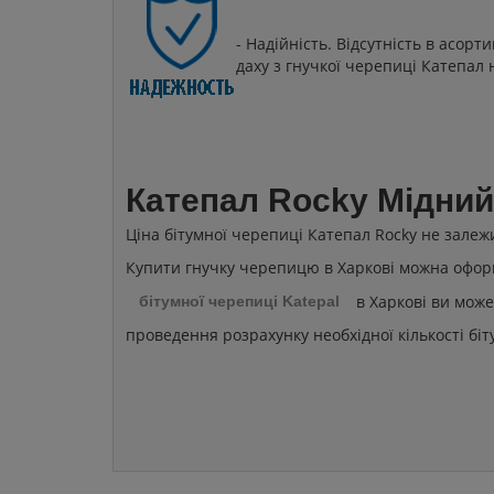
- Надійність. Відсутність в асор
даху з гнучкої черепиці Катепал н
Катепал Rocky Мідний 
Ціна бітумної черепиці Катепал Rocky не залежи
Купити гнучку черепицю в Харкові можна оформи
в Харкові ви може
бітумної черепиці Katepal
проведення розрахунку необхідної кількості бі