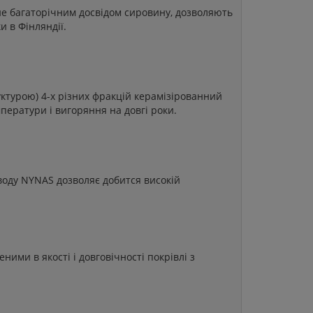
ене багаторічним досвідом сировину, дозволяють
и в Фінляндії.
руктурою) 4-х різних фракцій керамізірованний
ператури і вигоряння на довгі роки.
аводу NYNAS дозволяє добится високій
ними в якості і довговічності покрівлі з