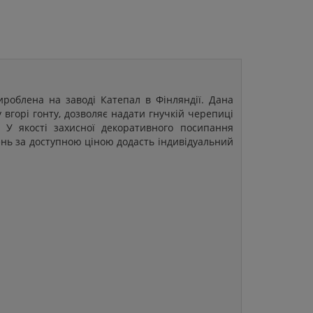
ироблена на заводі Катепал в Фінляндії. Дана
вгорі гонту, дозволяє надати гнучкій черепиці
. У якості захисної декоративного посипання
лень за доступною ціною додасть індивідуальний