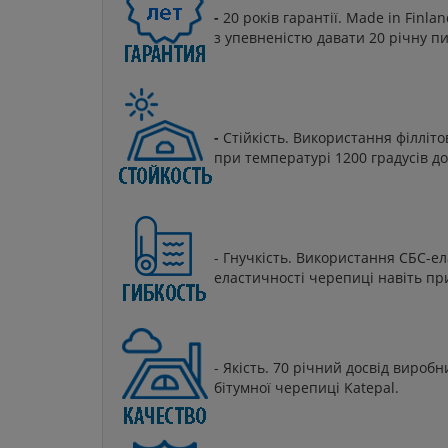
-
20 років гарантії. Made in Fin
з упевненістю давати 20 річну п
-
Стійкість. Використання філліто
при температурі 1200 градусів д
- Гнучкість. Використання СБС-ел
еластичності черепиці навіть п
- Якість. 70 річний досвід виробн
бітумної черепиці Katepal.