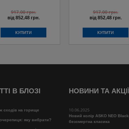
917,00
грн.
917,00
грн.
від 852,48 грн.
від 852,48 грн.
ТТІ В БЛОЗІ
НОВИНИ ТА АКЦІ
10.06.2025
ж сходів на горище
Новий колір ASKO NEO Black
очерепиця: яку вибрати?
безсмертна класика