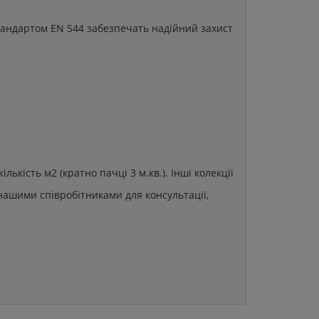
 стандартом EN 544 забезпечать надійний захист
кість м2 (кратно пачці 3 м.кв.). Інші колекції
нашими співробітниками для консультації,