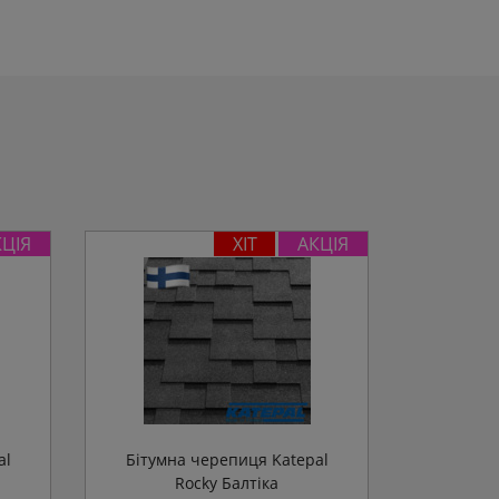
КЦІЯ
ХІТ
АКЦІЯ
al
Бітумна черепиця Katepal
Rocky Балтіка