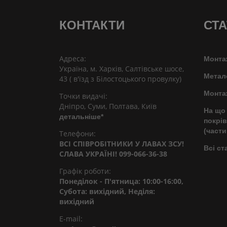
КОНТАКТИ
СТА
Адреса:
Монта
Україна, м. Харків, Салтівське шосе,
Метал
43 ( в'їзд з Білостоцького провулку)
Монта
Точки видачі:
Дніпро, Суми, Полтава, Київ
На що 
детальніше*
покрів
(части
Телефони:
ВСІ СПІВРОБІТНИКИ У ЛАВАХ ЗСУ!
Всі ст
СЛАВА УКРАЇНІ! 099-066-36-38
Графік роботи:
Понеділок - П'ятница: 10:00-16:00,
Субота: вихідний, Неділя:
вихідний
E-mail: