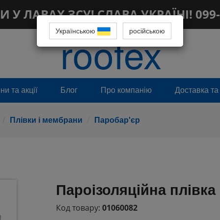
 У ЛАВАХ ЗСУ! СЛАВА УКРАЇНІ! 099-
Українською
roofex
російською
и та акції
Блог
Про компанію
Доставка та
Плівки і мембрани
Паробар'єр
Пароізоляційна плівк
Код товару:
01060082