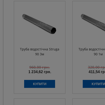
Труба водостічна Struga
Труба водостічн
90 3м
90 1м
960,00
грн.
320,00
гр
1 234,62 грн.
411,54 гр