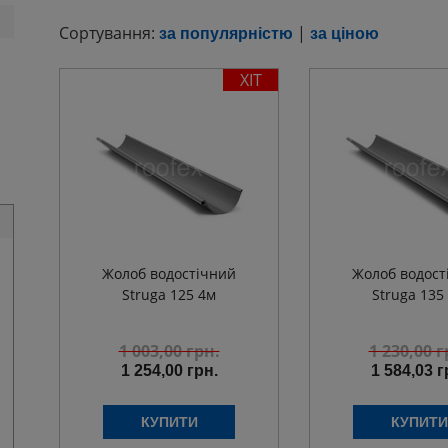
Сортування:
|
за популярністю
за ціною
ХІТ
Жолоб водостічний
Жолоб водост
Struga 125 4м
Struga 135
1 003,00
грн.
1 230,00
г
1 254,00 грн.
1 584,03 г