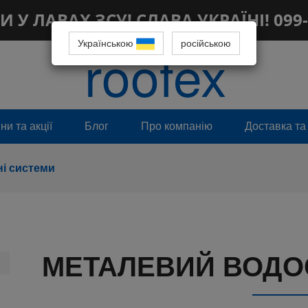
 У ЛАВАХ ЗСУ! СЛАВА УКРАЇНІ! 099-
Українською
roofex
російською
и та акції
Блог
Про компанію
Доставка та
ні системи
МЕТАЛЕВИЙ ВОДОС