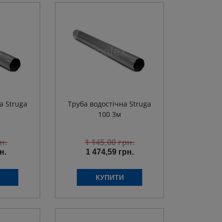
а Struga
Труба водостічна Struga
100 3м
н.
1 145,00
грн.
н.
1 474,59 грн.