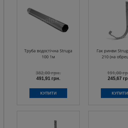
Труба водостічна Struga
Гак ринви Strug
100 1м
210 (на обреш
382,00
грн.
191,00
гр
491,91 грн.
245,67 гр