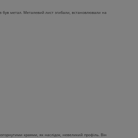
лів був метал. Металевий лист згибали, встановлювали на
озгорнутими краями, як наслідок, невеликий профіль. Він