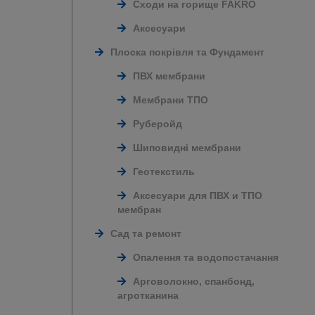
Сходи на горище FAKRO
Аксесуари
Плоска покрівля та Фундамент
ПВХ мембрани
Мембрани ТПО
Руберойд
Шиповидні мембрани
Геотекстиль
Аксесуари для ПВХ и ТПО
мембран
Сад та ремонт
Опалення та водопостачання
Арговолокно, спанбонд,
агротканина