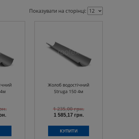
Показувати на сторінці:
ічний
Жолоб водостічний
 4м
Struga 150 4м
рн.
1 235,00
грн.
рн.
1 585,17 грн.