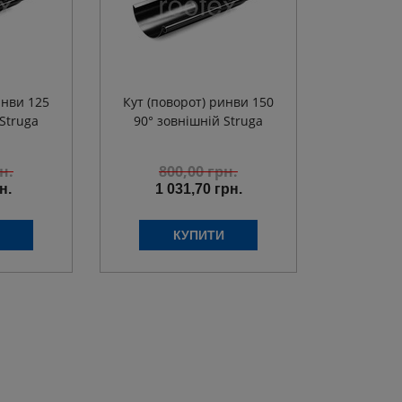
инви 125
Кут (поворот) ринви 150
Struga
90° зовнішній Struga
н.
800,00
грн.
н.
1 031,70 грн.