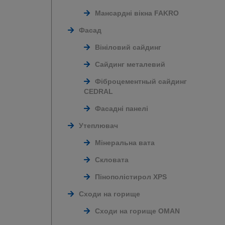
Мансардні вікна FAKRO
Фасад
Вініловий сайдинг
Сайдинг металевий
Фіброцементный сайдинг
CEDRAL
Фасадні панелі
Утеплювач
Мінеральна вата
Скловата
Пінополістирол XPS
Сходи на горище
Сходи на горище OMAN