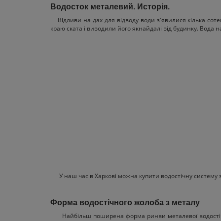
Водосток металевий. Исторія.
Відливи на дах для відводу води з'явилися кілька сотен
краю ската і виводили його якнайдалі від будинку. Вод
У наш час в Харкові можна купити водостічну систему з 
Форма водостічного жолоба з металу
Найбільш поширена форма ринви металевої водостіч