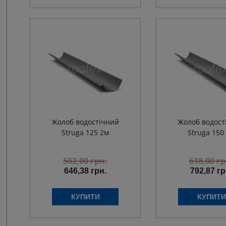
Жолоб водостічний
Жолоб водост
Struga 125 2м
Struga 150
502,00
грн.
618,00
гр
646,38 грн.
792,87 гр