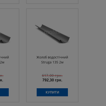
ічний
Жолоб водостічний
 2м
Struga 135 2м
н.
617,00
грн.
н.
792,30 грн.