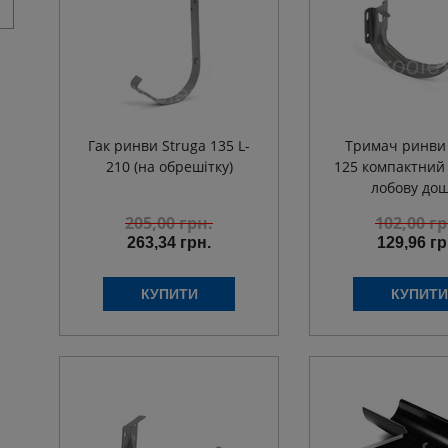
Гак ринви Struga 135 L-
Тримач ринви 
210 (на обрешітку)
125 компактний
лобову дош
205,00
грн.
102,00
гр
263,34 грн.
129,96 гр