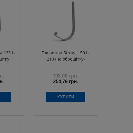
a 125 L-
Гак ринви Struga 150 L-
ітку)
210 (на обрешітку)
н.
198,00
грн.
н.
254,79 грн.