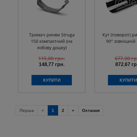
Тримач ринви Struga
Кут (поворот) р
150 компактний (на
90° зовнішній 
лобову дошку)
115,00
грн.
677,00
гр
148,77 грн.
872,67 гр
Перша
«
1
2
»
Остання