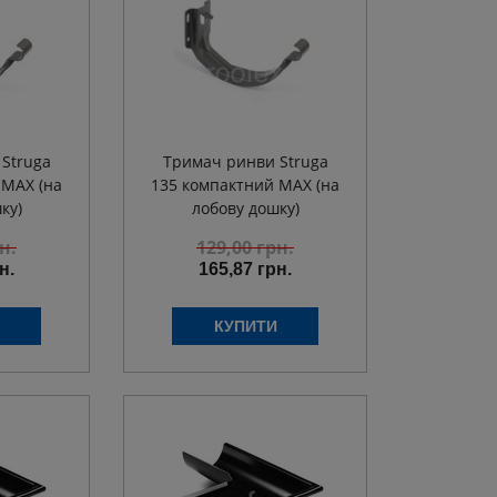
Struga
Тримач ринви Struga
 MAX (на
135 компактний MAX (на
ку)
лобову дошку)
н.
129,00
грн.
н.
165,87 грн.